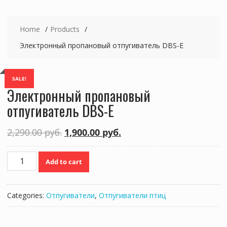
Home
Products
Электронный пропановый отпугиватель DBS-E
SALE!
Электронный пропановый
отпугиватель DBS-E
2,290.00
руб.
1,900.00
руб.
Электронный
Add to cart
пропановый
отпугиватель
DBS-
Categories:
Отпугиватели
,
Отпугиватели птиц
E
quantity