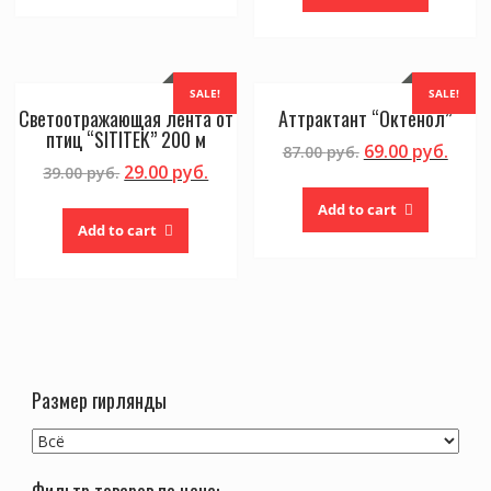
SALE!
SALE!
Светоотражающая лента от
Аттрактант “Октенол”
птиц “SITITEK” 200 м
69.00
руб.
87.00
руб.
29.00
руб.
39.00
руб.
Add to cart
Add to cart
Размер гирлянды