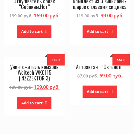
Отпугиватель собак
Комплект из 3 виниловых
“Собакам.Нет”
шаров с глазами хищника
169.00
руб.
99.00
руб.
199.00
руб.
119.00
руб.
Add to cart
Add to cart
SALE!
SALE!
Уничтожитель комаров
Аттрактант “Октенол”
“Weitech WK0115”
69.00
руб.
87.00
руб.
(INZZZEKTOR 3)
109.00
руб.
129.00
руб.
Add to cart
Add to cart