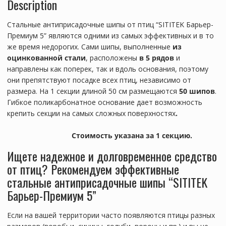
Description
"
(50
Стальные антиприсадочные шипы от птиц “SITITEK Барьер-
см,
Премиум 5” являются одними из самых эффективных и в то
50
же время недорогих. Сами шипы, выполненные
из
шипов,
оцинкованной стали
, расположены
в 5 рядов
и
5
направлены как поперек, так и вдоль основания, поэтому
рядов)
они препятствуют посадке всех птиц, независимо от
quantity
размера. На 1 секции длиной 50 см размещаются
50 шипов
.
Гибкое поликарбонатное основание дает возможность
крепить секции на самых сложных поверхностях
.
Стоимость указана за 1 секцию.
Ищете надежное и долговременное средство
от птиц? Рекомендуем эффективные
стальные антиприсадочные шипы “SITITEK
Барьер-Премиум 5”
Если на вашей территории часто появляются птицы разных