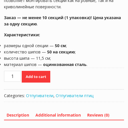
позволяет монтировать секции как на ровные, так и на
криволинейные поверхности.
Заказ — не менее 10 секций (1 упаковка)! Цена указана
за одну секцию
.
Характеристики:
размеры одной секции —
50 см
;
количество шипов —
50 на секцию
;
высота шипа — 11,5 см;
материал шипов —
оцинкованная сталь
.
Стальные
Add to cart
антиприсадочные
шипы
от
Categories:
Отпугиватели
,
Отпугиватели птиц
птиц
"SITITEK
Барьер-
Description
Additional information
Reviews (0)
Премиум
5