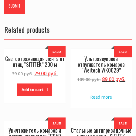
Related products
SALE!
SALE!
Светоотражающая лента от
Ультразвуковой
птиц “SITITEK” 200 м
отпугиватель комаров
“Weitech WK0029”
29.00
руб.
39.00
руб.
89.00
руб.
109.00
руб.
Add to cart
Read more
SALE!
SALE!
Уничтожитель комаров и
Стальные антиприсадочные
других насекомых “GRAD
шипы от птиц “SITITEK