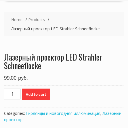
Home
Products
Лазерный проектор LED Strahler Schneeflocke
Лазерный проектор LED Strahler
Schneeflocke
99.00
руб.
Лазерный
Add to cart
проектор
LED
Strahler
Categories:
Гирлянды и новогодняя иллюминация
,
Лазерный
Schneeflocke
проектор
quantity