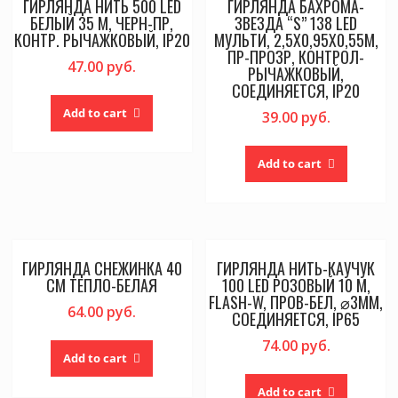
ГИРЛЯНДА НИТЬ 500 LED
ГИРЛЯНДА БАХРОМА-
БЕЛЫЙ 35 М, ЧЕРН-ПР,
ЗВЕЗДА “S” 138 LED
КОНТР. РЫЧАЖКОВЫЙ, IP20
МУЛЬТИ, 2,5Х0,95Х0,55М,
ПР-ПРОЗР, КОНТРОЛ-
47.00
руб.
РЫЧАЖКОВЫЙ,
СОЕДИНЯЕТСЯ, IP20
Add to cart
39.00
руб.
Add to cart
ГИРЛЯНДА СНЕЖИНКА 40
ГИРЛЯНДА НИТЬ-КАУЧУК
СМ ТЕПЛО-БЕЛАЯ
100 LED РОЗОВЫЙ 10 М,
FLASH-W, ПРОВ-БЕЛ, ⌀3ММ,
64.00
руб.
СОЕДИНЯЕТСЯ, IP65
74.00
руб.
Add to cart
Add to cart