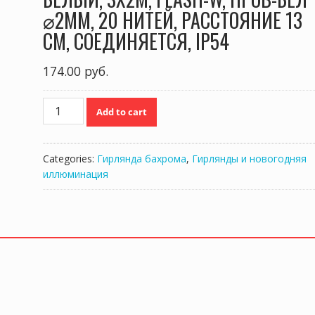
⌀2ММ, 20 НИТЕЙ, РАССТОЯНИЕ 13
СМ, СОЕДИНЯЕТСЯ, IP54
174.00
руб.
ГИРЛЯНДА
Add to cart
ЗАНАВЕС-
ПВХ
400
Categories:
Гирлянда бахрома
,
Гирлянды и новогодняя
LED
иллюминация
БЕЛЫЙ,
3Х2М,
FLASH-
W,
ПРОВ-
БЕЛ
⌀2ММ,
20
НИТЕЙ,