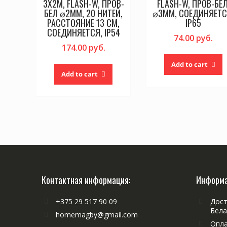
3Х2М, FLASH-W, ПРОВ-
FLASH-W, ПРОВ-БЕЛ
БЕЛ ⌀2ММ, 20 НИТЕЙ,
⌀3ММ, СОЕДИНЯЕТС
РАССТОЯНИЕ 13 СМ,
IP65
СОЕДИНЯЕТСЯ, IP54
74.00
руб.
174.00
руб.
Add to cart
Add to cart
Контактная информация:
Информа
+375 29 517 90 09
Дост
Бела
homemagby@gmail.com
Опла