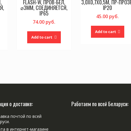
,
FLASH-W, ПРОВ-БЕЛ,
3,0Х0,7Х0,5М, ПР-ПРОЗ
Я,
⌀3ММ, СОЕДИНЯЕТСЯ,
IP20
IP65
45.00
руб.
74.00
руб.
Add to cart
Add to cart
ция о доставке:
Работаем по всей Беларуси:
авка почтой по всей
руси.
та в интернет-магазине