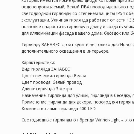
которых имеются яркие флеш диоды которые ярко вс
водонепроницаемый, белый ПВХ провод идеально подх
светодиодной гирлянды со степенем защиты IP54 обе
эксплуатации. Уличная гирлянда работает от сети 13
позволяет нарастить гирлянду в длину и создать ун
для иллюминации фасада вашего дома, беседок или б
Гирлянду ЗАНАВЕС стоит купить не только для Нового
дополнительного освещения в интерьере.
Характеристики:
Вид: гирлянда ЗАНАВЕС
Цвет свечения: гирлянда Белая
Цвет провода: белый провод
Длина: гирлянда 3 метра
Назначение: гирлянда для улицы, гирлянда в беседку, 
Применение: гирлянда для декора, новогодняя гирлян
Количество ламп: гирлянда 400 LED
Светодиодные гирлянды от бренда Winner-Light – это