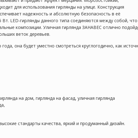
пыхивают и придают эффект мерцания. Морозостойкий,
одит для использования гирлянды на улице. Конструкция
спечивает надежность и абсолютную безопасность в её
,5 Вт. LED-гирлянды данного типа соединяются между собой, что
икальные композиции. Уличная гирлянда ЗАНАВЕС отлично подойд
ольших веток деревьев.
 года, она будет уместно смотреться круглогодично, как источ
гирлянда на дом, гирлянда на фасад, уличная гирлянда
да,
 высокие стандарты качества, яркий и продуманный дизайн.