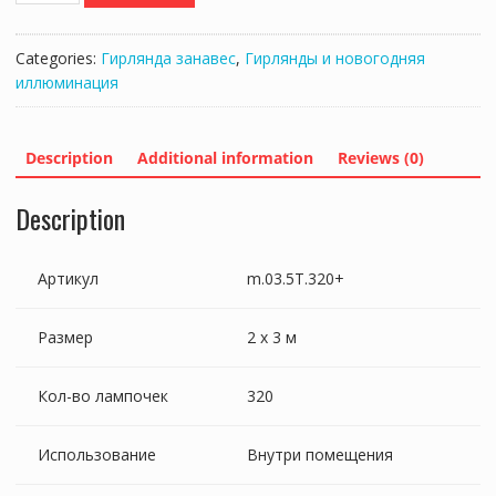
320
LED
Categories:
Гирлянда занавес
,
Гирлянды и новогодняя
МУЛЬТИ,
иллюминация
2Х3М,
16
НИТЕЙ,
Description
Additional information
Reviews (0)
FLASH-
W,
Description
В
ПОМЕЩ,
ПРОЗР-
Артикул
m.03.5T.320+
ПР,
СОЕДИНЯЕТСЯ,
Размер
2 х 3 м
Ш.П.
3М,
IP20
Кол-во лампочек
320
quantity
Использование
Внутри помещения