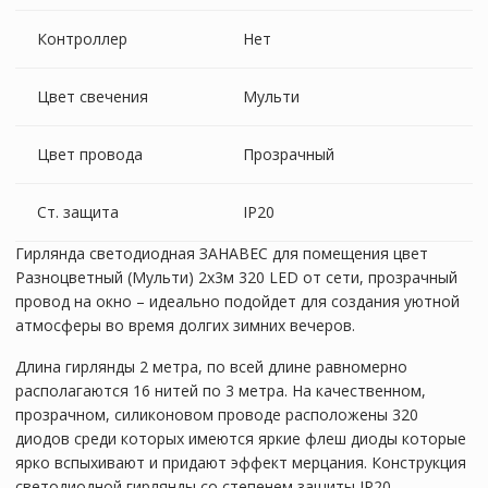
Контроллер
Нет
Цвет свечения
Мульти
Цвет провода
Прозрачный
Ст. защита
IP20
Гирлянда cветодиодная ЗАНАВЕС для помещения цвет
Разноцветный (Мульти) 2х3м 320 LED от сети, прозрачный
провод на окно – идеально подойдет для создания уютной
атмосферы во время долгих зимних вечеров.
Длина гирлянды 2 метра, по всей длине равномерно
располагаются 16 нитей по 3 метра. На качественном,
прозрачном, силиконовом проводе расположены 320
диодов среди которых имеются яркие флеш диоды которые
ярко вспыхивают и придают эффект мерцания. Конструкция
светодиодной гирлянды со степенем защиты IP20