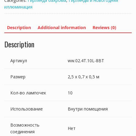
Categories:
Гирлянда бахрома
,
Гирлянды и новогодняя
8
иллюминация
СМ
ТЕПЛО-
БЕЛЫЙ,
Description
Additional information
Reviews (0)
2,5Х0,7Х0,5М,
ПР-
Description
ПРОЗР,
IP20
quantity
Артикул
ww.02.4T.10L-8BT
Размер
2,5 х 0,7 х 0,5 м
Кол-во лампочек
10
Использование
Внутри помещения
Возможность
Нет
соединения